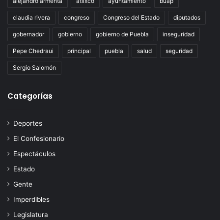
alejandro armenta
atlixco
ayuntamiento
buap
claudia rivera
congreso
Congreso del Estado
diputados
gobernador
gobierno
gobierno de Puebla
inseguridad
Pepe Chedraui
principal
puebla
salud
seguridad
Sergio Salomón
Categorías
Deportes
El Confesionario
Espectáculos
Estado
Gente
Imperdibles
Legislatura