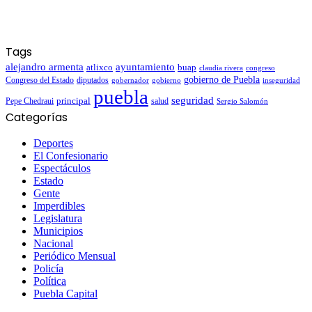
Tags
alejandro armenta
ayuntamiento
atlixco
buap
claudia rivera
congreso
gobierno de Puebla
Congreso del Estado
diputados
gobernador
gobierno
inseguridad
puebla
seguridad
Pepe Chedraui
principal
salud
Sergio Salomón
Categorías
Deportes
El Confesionario
Espectáculos
Estado
Gente
Imperdibles
Legislatura
Municipios
Nacional
Periódico Mensual
Policía
Política
Puebla Capital