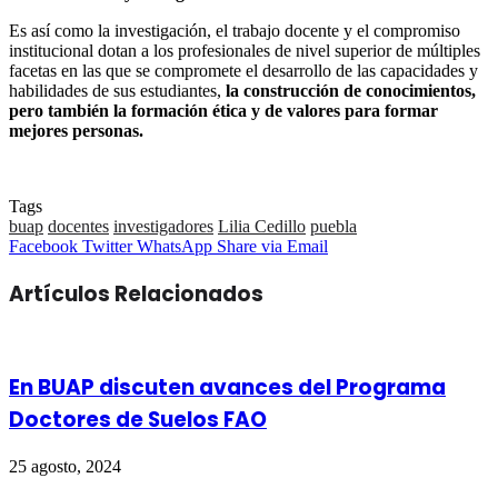
Es así como la investigación, el trabajo docente y el compromiso
institucional dotan a los profesionales de nivel superior de múltiples
facetas en las que se compromete el desarrollo de las capacidades y
habilidades de sus estudiantes,
la construcción de conocimientos,
pero también la formación ética y de valores para formar
mejores personas.
Tags
buap
docentes
investigadores
Lilia Cedillo
puebla
Facebook
Twitter
WhatsApp
Share
Facebook
Twitter
WhatsApp
Share via Email
via
Email
Artículos Relacionados
En BUAP discuten avances del Programa
Doctores de Suelos FAO
25 agosto, 2024