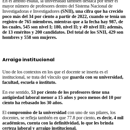
En el ámbito estatal, la universidad también destaca por tener el
mayor número de profesores dentro del Sistema Nacional de
Investigadoras e Investigadores
(SNII), una cifra que ha crecido
poco más del 34 por ciento a partir de 2022, cuando se tenía un
registro de 765 miembros, mientras que a la fecha hay 987, de
los cuales, 545 son nivel I; 180, nivel II; y 49 nivel III; además,
de 13 eméritos y 200 candidatos. Del total de los SNII, 429 son
hombres y 558 son mujeres.
Arraigo institucional
Uno de los contextos en los que el docente se inserta es el
institucional, se trata del vínculo que
guarda con su universidad,
facultad, escuela o instituto.
En ese sentido,
53 por ciento de los profesores tiene una
antigüedad laboral menor a 15 años y poco menos del 10 por
ciento ha rebasado los 30 años.
El
compromiso de la universidad
con uno de sus pilares, los
docentes, se refleja también en que 77.8 por ciento,
es decir, 4 mil
académicos, cuenta con la definitividad, lo que les brinda
certeza laboral y arraigo institucional.