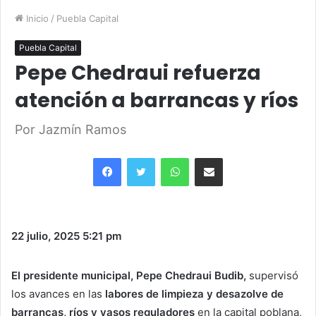
Inicio
/
Puebla Capital
Puebla Capital
Pepe Chedraui refuerza
atención a barrancas y ríos
Por Jazmín Ramos
Facebook
Twitter
WhatsApp
Share via Email
22 julio, 2025
5:21 pm
El presidente municipal, Pepe Chedraui Budib,
supervisó
los avances en las
labores de limpieza y desazolve de
barrancas, ríos y vasos reguladores
en la capital poblana,