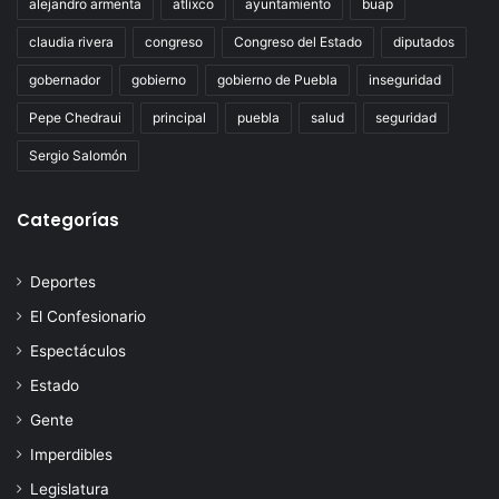
alejandro armenta
atlixco
ayuntamiento
buap
claudia rivera
congreso
Congreso del Estado
diputados
gobernador
gobierno
gobierno de Puebla
inseguridad
Pepe Chedraui
principal
puebla
salud
seguridad
Sergio Salomón
Categorías
Deportes
El Confesionario
Espectáculos
Estado
Gente
Imperdibles
Legislatura