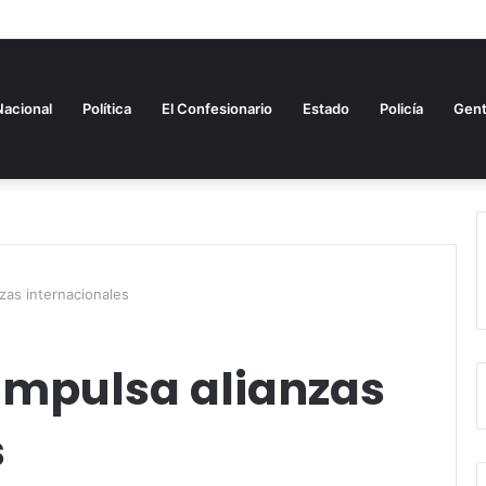
Nacional
Política
El Confesionario
Estado
Policía
Gen
zas internacionales
impulsa alianzas
s