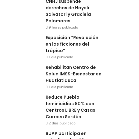
CNHJ suspende
derechos de Nayeli
Salvatori y Graciela
Palomares
9 horas publicado
Exposición “Revolución
en las ficciones del
trópico”
1 día publicado
Rehabilitan Centro de
Salud IMSS-Bienestar en
Huatlatlauca
1 día publicado
Reduce Puebla
feminicidios 80% con
Centros LIBRE y Casas
Carmen Serdán
2 días publicado
BUAP participa en