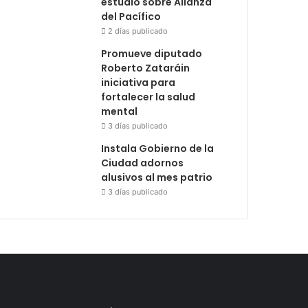
estudio sobre Alianza
del Pacífico
2 días publicado
Promueve diputado
Roberto Zataráin
iniciativa para
fortalecer la salud
mental
3 días publicado
Instala Gobierno de la
Ciudad adornos
alusivos al mes patrio
3 días publicado