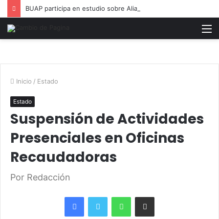
BUAP participa en estudio sobre Alianza del Pacífico
M
Inicio
/
Estado
Estado
Suspensión de Actividades
Presenciales en Oficinas
Recaudadoras
Por Redacción
Facebook
Twitter
WhatsApp
Share via Email