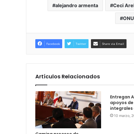
alejandro armenta
Ceci Are
ONU
Facebook
Twitter
Share via Email
Artículos Relacionados
Entregan 
apoyos de
integrales
10 marzo, 