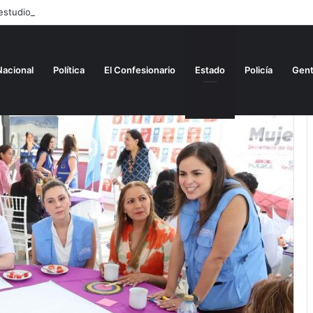
estudio sobre Alianza del Pacífico
Nacional
Política
El Confesionario
Estado
Policía
Gen