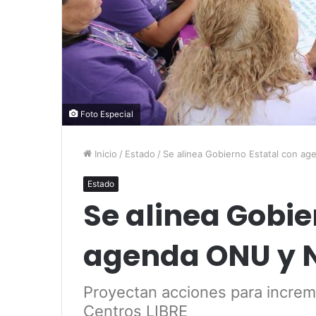
Foto Especial
Inicio
/
Estado
/
Se alinea Gobierno Estatal con a
Estado
Se alinea Gobie
agenda ONU y 
Proyectan acciones para increm
Centros LIBRE