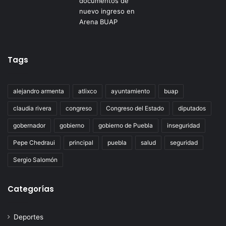
Tags
alejandro armenta
atlixco
ayuntamiento
buap
claudia rivera
congreso
Congreso del Estado
diputados
gobernador
gobierno
gobierno de Puebla
inseguridad
Pepe Chedraui
principal
puebla
salud
seguridad
Sergio Salomón
Categorías
Deportes