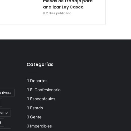
mesas de trabajo para
analizar Ley Casco
2 días publicado
Categorías
Deportes
El Confesionario
a rivera
Espectáculos
Estado
ierno
Gente
d
Imperdibles