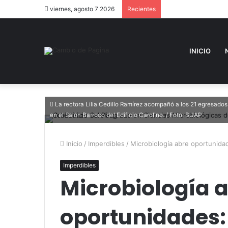
viernes, agosto 7 2026
Recientes
INICIO
La rectora Lilia Cedillo Ramírez acompañó a los 21 egresado
en el Salón Barroco del Edificio Carolino. / Foto: BUAP
Inicio
/
Imperdibles
/
Microbiología abre oportunida
Imperdibles
Microbiología 
oportunidades: