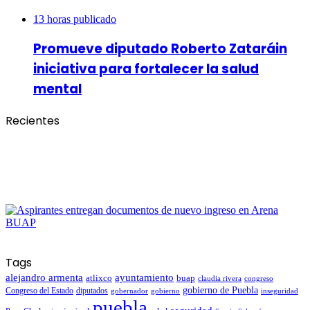
13 horas publicado
Promueve diputado Roberto Zataráin
iniciativa para fortalecer la salud
mental
Recientes
Tags
alejandro armenta
ayuntamiento
atlixco
buap
claudia rivera
congreso
gobierno de Puebla
Congreso del Estado
diputados
gobernador
gobierno
inseguridad
puebla