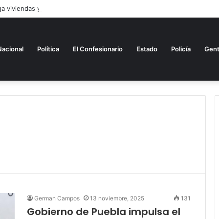
 viviendas y libera créditos hipotecarios en Puebla
Nacional
Política
El Confesionario
Estado
Policía
Gen
German Campos
13 noviembre, 2025
131
Gobierno de Puebla impulsa el