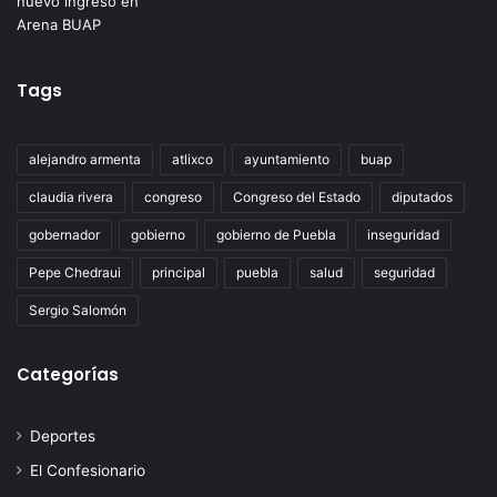
Tags
alejandro armenta
atlixco
ayuntamiento
buap
claudia rivera
congreso
Congreso del Estado
diputados
gobernador
gobierno
gobierno de Puebla
inseguridad
Pepe Chedraui
principal
puebla
salud
seguridad
Sergio Salomón
Categorías
Deportes
El Confesionario