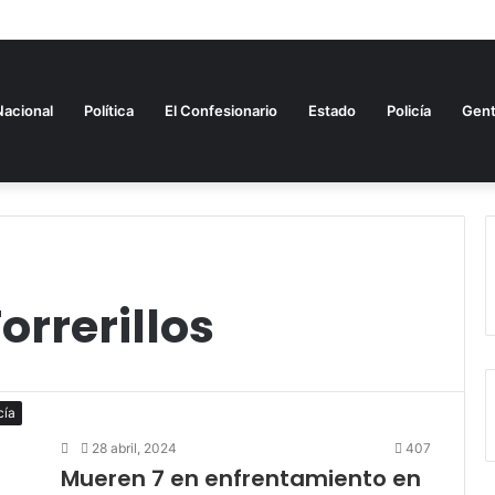
studio sobre Alianza del Pacífico
Nacional
Política
El Confesionario
Estado
Policía
Gen
orrerillos
cía
28 abril, 2024
407
Mueren 7 en enfrentamiento en