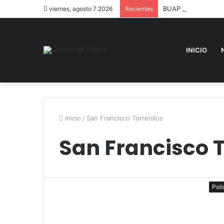
BUAP participa en e
viernes, agosto 7 2026
Recientes
INICIO
Inicio
/
San Francisco Torrerillos
San Francisco T
Poli