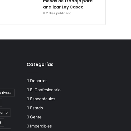
mesas de trabajo para
analizar Ley Casco
2 días publicado
Categorías
Deportes
El Confesionario
a rivera
Espectáculos
Estado
ierno
Gente
d
Imperdibles