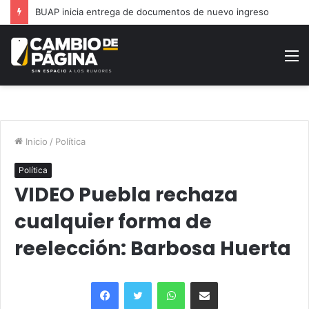
Moderniza Gobierno de la Ciudad alumbrado en Jardines San José
M
Inicio
/
Política
Política
VIDEO Puebla rechaza
cualquier forma de
reelección: Barbosa Huerta
Facebook
Twitter
WhatsApp
Share via Email