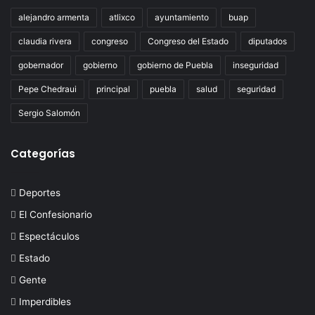
alejandro armenta
atlixco
ayuntamiento
buap
claudia rivera
congreso
Congreso del Estado
diputados
gobernador
gobierno
gobierno de Puebla
inseguridad
Pepe Chedraui
principal
puebla
salud
seguridad
Sergio Salomón
Categorías
Deportes
El Confesionario
Espectáculos
Estado
Gente
Imperdibles