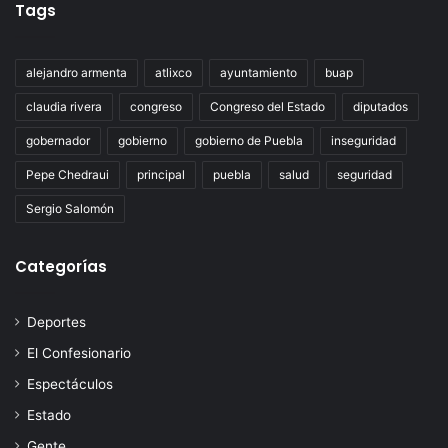
Tags
alejandro armenta
atlixco
ayuntamiento
buap
claudia rivera
congreso
Congreso del Estado
diputados
gobernador
gobierno
gobierno de Puebla
inseguridad
Pepe Chedraui
principal
puebla
salud
seguridad
Sergio Salomón
Categorías
Deportes
El Confesionario
Espectáculos
Estado
Gente