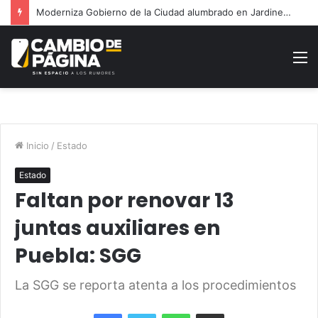
Congreso realizará mesas de trabajo para analizar Ley Casco
M
Inicio
/
Estado
Estado
Faltan por renovar 13
juntas auxiliares en
Puebla: SGG
La SGG se reporta atenta a los procedimientos
Facebook
Twitter
WhatsApp
Share via Email