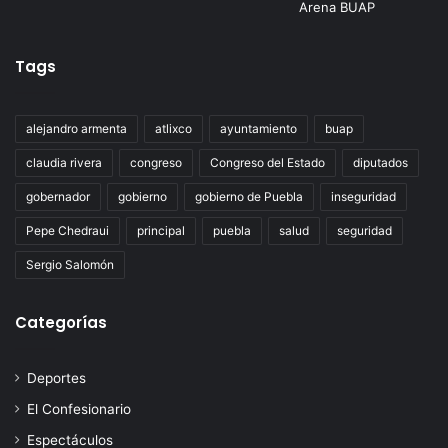
Tags
alejandro armenta
atlixco
ayuntamiento
buap
claudia rivera
congreso
Congreso del Estado
diputados
gobernador
gobierno
gobierno de Puebla
inseguridad
Pepe Chedraui
principal
puebla
salud
seguridad
Sergio Salomón
Categorías
Deportes
El Confesionario
Espectáculos