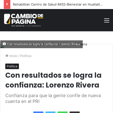
Rehabilitan Centro de Salud IMSS-Bienestar en Huatlatlauca
M
Con resultados se logra la confianza: Lorenzo Rivera
Inicio
/
Política
Política
Con resultados se logra la
confianza: Lorenzo Rivera
Confianza para que la gente confíe de nueva
cuenta en el PRI
Facebook
Twitter
WhatsApp
Share via Email