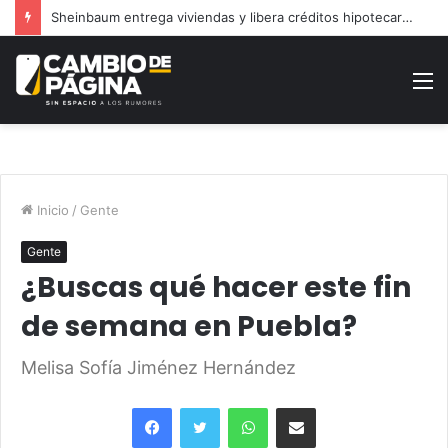
Sheinbaum entrega viviendas y libera créditos hipotecarios en Puebla
M
Inicio
/
Gente
Gente
¿Buscas qué hacer este fin
de semana en Puebla?
Melisa Sofía Jiménez Hernández
Facebook
Twitter
WhatsApp
Share via Email