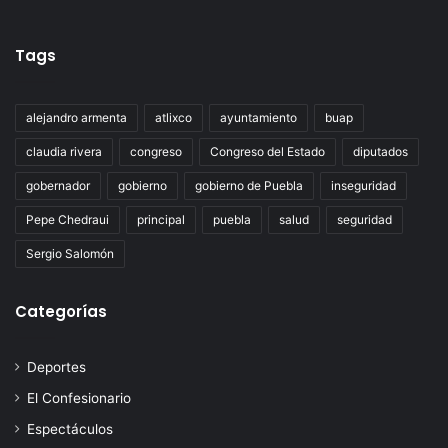
Tags
alejandro armenta
atlixco
ayuntamiento
buap
claudia rivera
congreso
Congreso del Estado
diputados
gobernador
gobierno
gobierno de Puebla
inseguridad
Pepe Chedraui
principal
puebla
salud
seguridad
Sergio Salomón
Categorías
Deportes
El Confesionario
Espectáculos