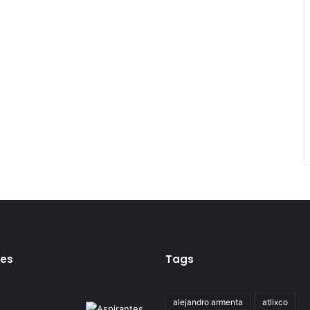
tes
Tags
alejandro armenta
atlixco