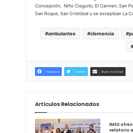
Concepción, Niño Cieguito, El Carmen, San Pedr
San Roque, San Cristóbal y se exceptúan La C
ambulantes
clemencia
p
Facebook
Twitter
Share via Email
Artículos Relacionados
IMSS ofrec
velatorio 