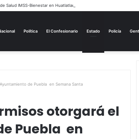
 de Salud IMSS-Bienestar en Huatlatlauca
Nacional
Política
El Confesionario
Estado
Policía
Gen
l Ayuntamiento de Puebla en Semana Santa
rmisos otorgará el
de Puebla en