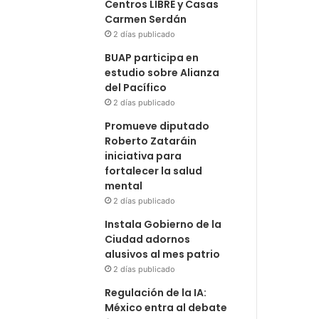
Centros LIBRE y Casas
Carmen Serdán
2 días publicado
BUAP participa en
estudio sobre Alianza
del Pacífico
2 días publicado
Promueve diputado
Roberto Zataráin
iniciativa para
fortalecer la salud
mental
2 días publicado
Instala Gobierno de la
Ciudad adornos
alusivos al mes patrio
2 días publicado
Regulación de la IA:
México entra al debate