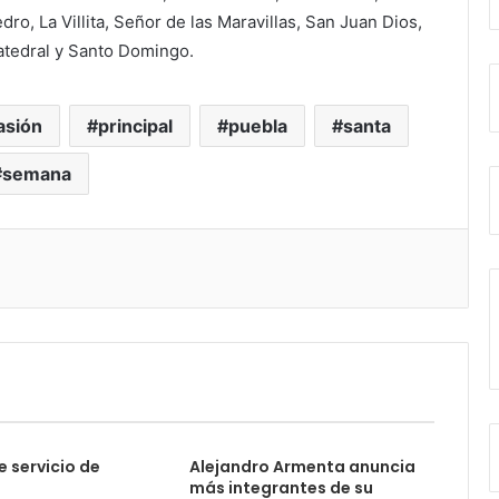
o, La Villita, Señor de las Maravillas, San Juan Dios,
atedral y Santo Domingo.
asión
principal
puebla
santa
semana
e servicio de
Alejandro Armenta anuncia
a
más integrantes de su