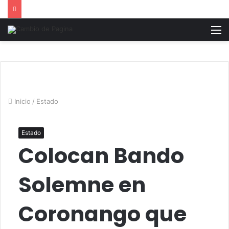
M
Inicio
/
Estado
Estado
Colocan Bando
Solemne en
Coronango que