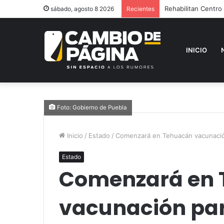
Rehabilitan Centro
sábado, agosto 8 2026
Recientes
INICIO
Foto: Gobierno de Puebla
Inicio
/
Estado
/
Comenzará en Tehuacán vacunació
Estado
Comenzará en 
vacunación par