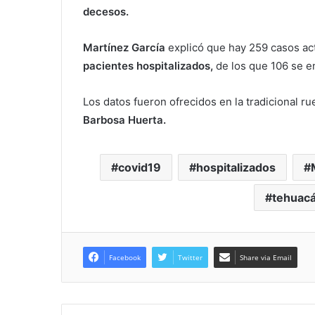
decesos.
Martínez García
explicó que hay 259 casos ac
pacientes
hospitalizados,
de los que 106 se e
Los datos fueron ofrecidos en la tradicional 
Barbosa Huerta.
covid19
hospitalizados
tehuac
Facebook
Twitter
Share via Email