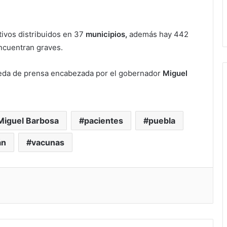
tivos distribuidos en 37
municipios,
además hay 442
ncuentran graves.
rueda de prensa encabezada por el gobernador
Miguel
Miguel Barbosa
pacientes
puebla
án
vacunas