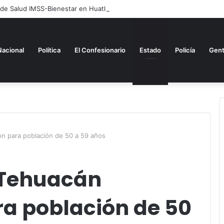
 de Salud IMSS-Bienestar en Huatlatlauca
Nacional
Política
El Confesionario
Estado
Policía
Gen
n para población de 50 a 59 años
Tehuacán
a población de 50