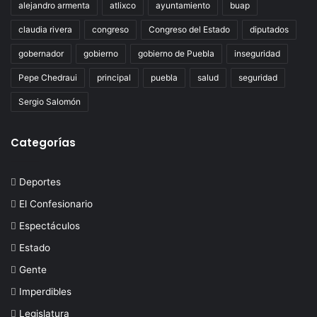
alejandro armenta
atlixco
ayuntamiento
buap
claudia rivera
congreso
Congreso del Estado
diputados
gobernador
gobierno
gobierno de Puebla
inseguridad
Pepe Chedraui
principal
puebla
salud
seguridad
Sergio Salomón
Categorías
Deportes
El Confesionario
Espectáculos
Estado
Gente
Imperdibles
Legislatura