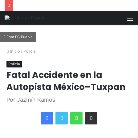
M
Foto PC Puebla
Inicio
/
Policía
Policía
Fatal Accidente en la
Autopista México–Tuxpan
Por Jazmín Ramos
Facebook
Twitter
WhatsApp
Share via Email