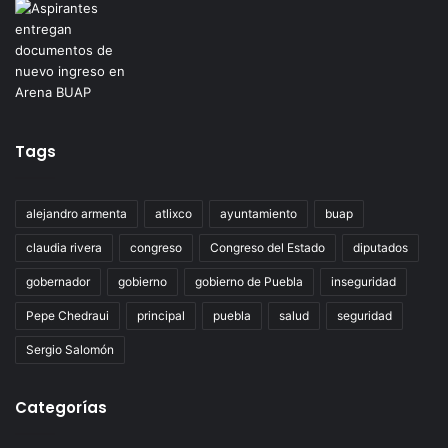
Tags
alejandro armenta
atlixco
ayuntamiento
buap
claudia rivera
congreso
Congreso del Estado
diputados
gobernador
gobierno
gobierno de Puebla
inseguridad
Pepe Chedraui
principal
puebla
salud
seguridad
Sergio Salomón
Categorías