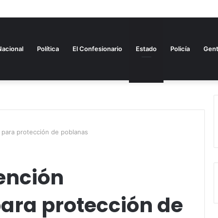
Nacional
Política
El Confesionario
Estado
Policía
Gen
 para protección de poblanas
ención
para protección de