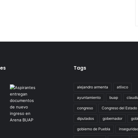
tes
Tags
alejandro armenta
atlixco
ayuntamiento
buap
claudi
congreso
Congreso del Estado
diputados
gobernador
gob
gobierno de Puebla
insegurida