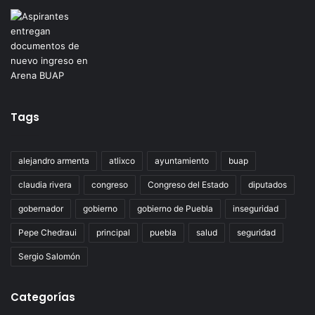
Tags
alejandro armenta
atlixco
ayuntamiento
buap
claudia rivera
congreso
Congreso del Estado
diputados
gobernador
gobierno
gobierno de Puebla
inseguridad
Pepe Chedraui
principal
puebla
salud
seguridad
Sergio Salomón
Categorías