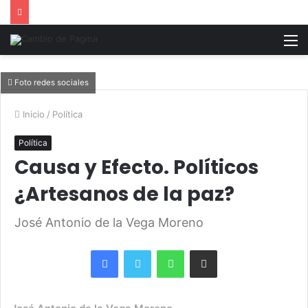
M
Foto redes sociales
Inicio
/
Política
Política
Causa y Efecto. Políticos
¿Artesanos de la paz?
José Antonio de la Vega Moreno
Facebook
Twitter
WhatsApp
Share via Email