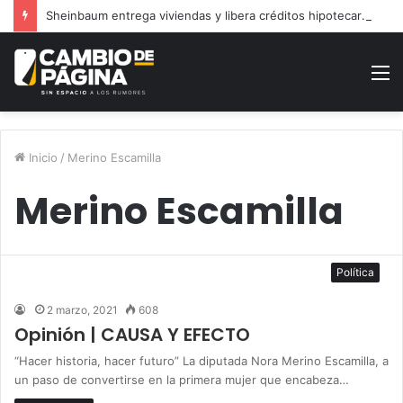
Sheinbaum entrega viviendas y libera créditos hipotecarios en Puebla
M
Inicio
/
Merino Escamilla
Merino Escamilla
Política
2 marzo, 2021
608
Opinión | CAUSA Y EFECTO
“Hacer historia, hacer futuro” La diputada Nora Merino Escamilla, a
un paso de convertirse en la primera mujer que encabeza…