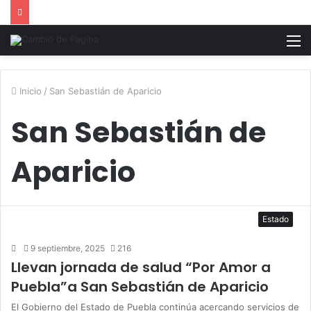
M
Inicio
/
San Sebastián de Aparicio
San Sebastián de
Aparicio
Estado
9 septiembre, 2025
216
Llevan jornada de salud “Por Amor a
Puebla”a San Sebastián de Aparicio
El Gobierno del Estado de Puebla continúa acercando servicios de