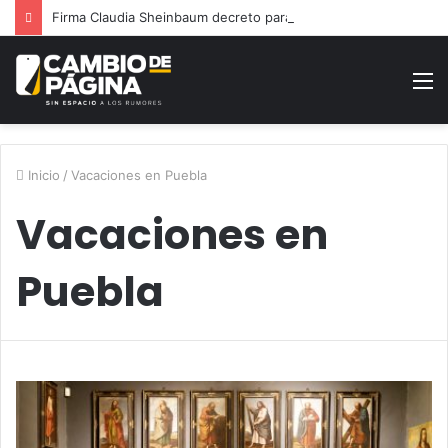
Firma Claudia Sheinbaum decreto para reforestar México
M
Inicio
/
Vacaciones en Puebla
Vacaciones en
Puebla