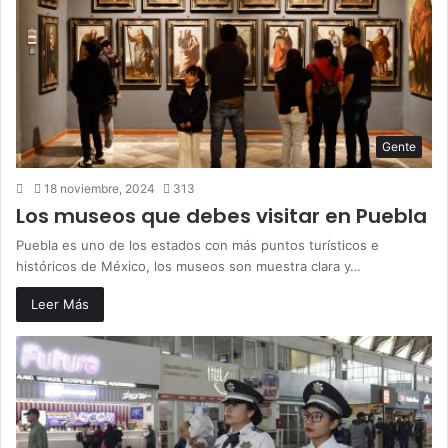
Gente
18 noviembre, 2024
313
Los museos que debes visitar en Puebla
Puebla es uno de los estados con más puntos turísticos e
históricos de México, los museos son muestra clara y…
Leer Más