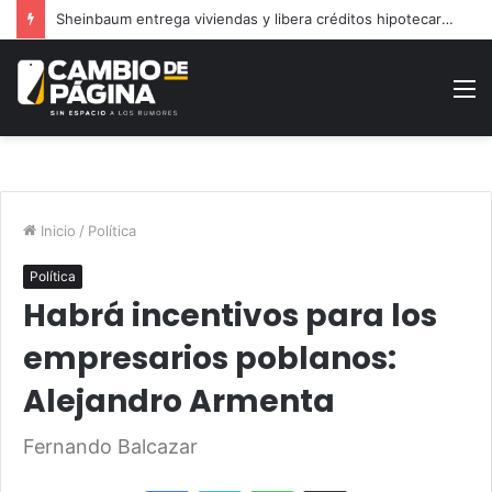
Sheinbaum entrega viviendas y libera créditos hipotecarios en Puebla
M
Inicio
/
Política
Política
Habrá incentivos para los
empresarios poblanos:
Alejandro Armenta
Fernando Balcazar
Facebook
Twitter
WhatsApp
Share via Email