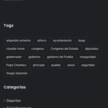
Tags
alejandro armenta
atlixco
ayuntamiento
buap
claudia rivera
congreso
Congreso del Estado
diputados
gobernador
gobierno
gobierno de Puebla
inseguridad
Pepe Chedraui
principal
puebla
salud
seguridad
Sergio Salomón
Categorías
Deportes
El Confesionario