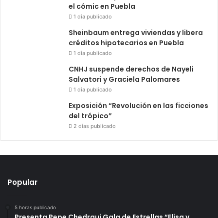
el cómic en Puebla
1 día publicado
Sheinbaum entrega viviendas y libera
créditos hipotecarios en Puebla
1 día publicado
CNHJ suspende derechos de Nayeli
Salvatori y Graciela Palomares
1 día publicado
Exposición “Revolución en las ficciones
del trópico”
2 días publicado
Popular
5 horas publicado
Presenta Pepe Chedraui Gala de Estrellas “Elisa y