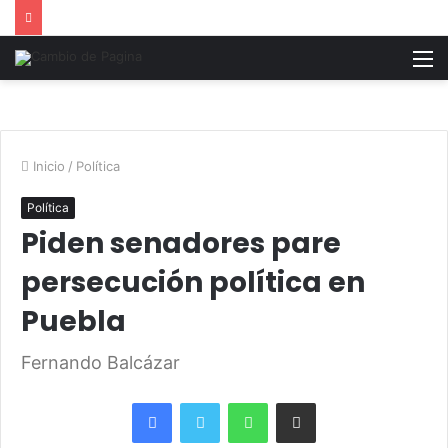
M
Inicio
/
Política
Política
Piden senadores pare
persecución política en
Puebla
Fernando Balcázar
Facebook
Twitter
WhatsApp
Share via Email