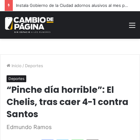
Instala Gobierno de la Ciudad adornos alusivos al mes patrio
M
Inicio
/
Deportes
Deportes
“Pinche día horrible”: El
Chelis, tras caer 4-1 contra
Santos
Edmundo Ramos
Facebook
Twitter
WhatsApp
Share via Email