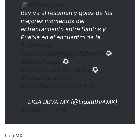
#ElResumen
Revive el resumen y goles de los
mejores momentos del
enfrentamiento entre Santos y
Puebla en el encuentro de la
#Jornada4
#Apertura2019
#LigaBBVAMX
#SienteTuLiga
#CreandoOportunidades
#PorLaEducación
pic.twitter.com/yGyzIUFuZ7
— LIGA BBVA MX (@LigaBBVAMX)
August 12, 2019
Liga MX