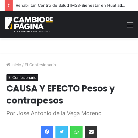
Rehabilitan Centro de Salud IMSS-Bienestar en Huatlatlauca
M
Inicio
/
El Confesionario
El Confesionario
CAUSA Y EFECTO Pesos y
contrapesos
Por José Antonio de la Vega Moreno
Facebook
Twitter
WhatsApp
Share via Email